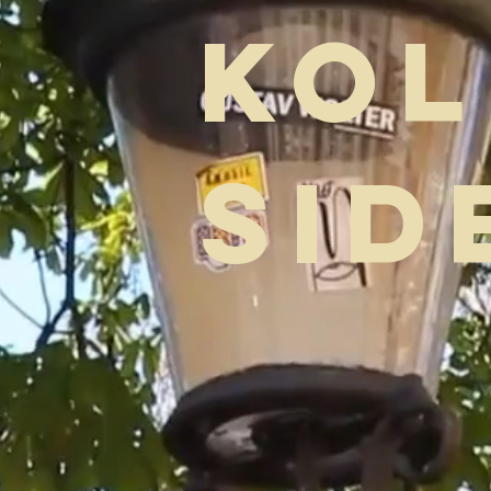
Kol
Sid