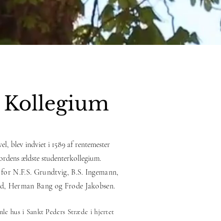
 Kollegium
l, blev indviet i 1589 af rentemester
rdens ældste studenterkollegium.
 for N.F.S. Grundtvig, B.S. Ingemann,
ald, Herman Bang og Frode Jakobsen.
le hus i Sankt Peders Stræde i hjertet