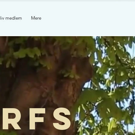
liv medlem
Mere
rfs