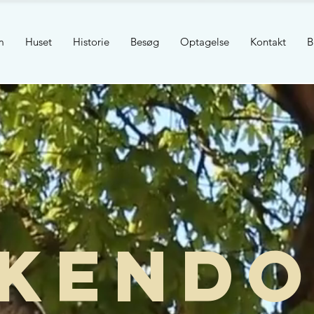
m
Huset
Historie
Besøg
Optagelse
Kontakt
B
kendo