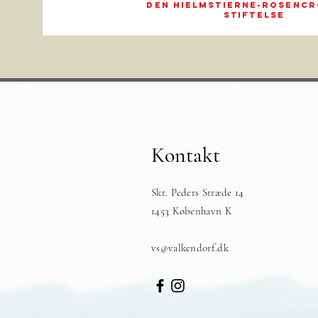
Den Hielmstierne-Rosenc
Stiftelse
Kontakt
Skt. Peders Stræde 14
1453 København K​​
vs@valkendorf.dk