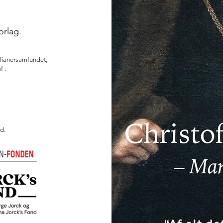
orlag.
rfianersamfundet,
f :
d.