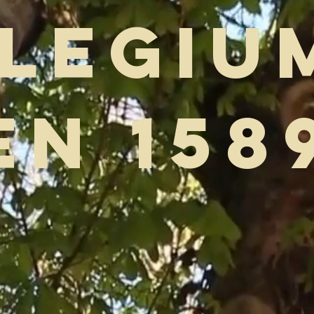
legiu
en 158