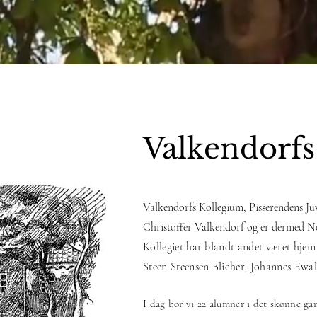
Valkendorfs
Valkendorfs Kollegium, Pisserendens Juve
Christoffer Valkendorf og er dermed No
Kollegiet har blandt andet været hjem
Steen Steensen Blicher, Johannes Ew
I dag bor vi 22 alumner i det skønne gam