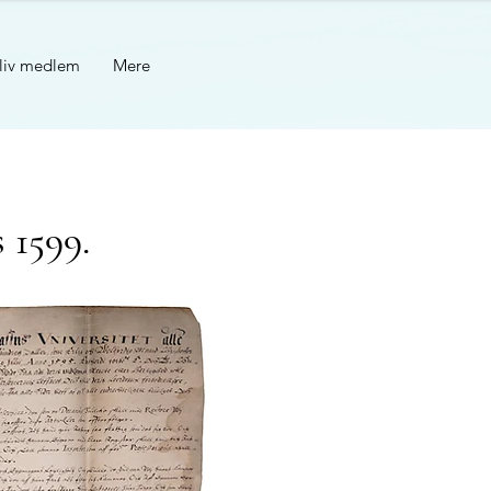
liv medlem
Mere
 1599.