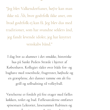
"Jeg blev Valkendorfianer, høj're kan man
ikke nå. Åh, hvor godtfolk ikke aner, om
hvad godtfolk ej kan få. Jeg blev dus med
traditioner, som har svundne seklers ånd,
jeg fandt levende idoler, jeg har knyttet
venskabs bånd."
I dag bor 22 alumner i det smukke, historiske
hus på Sankt Peders Stræde i hjertet af
København. Kollegiet råder over både for- og
baghave med rosenbede, frugttræer, højbede og
en græsplæne, der danner ramme om alt fra
grill og solbadning til volleyball.
Værelserne er fordelt på fire etager med fælles
køkken, toilet og bad. Fællesarealerne omfatter
spisestuen Lektoriet, læserummet Rubinen og