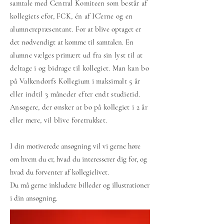
samtale med Central Komiteen som består af
kollegiets efor, FCK, én af IC’erne og en
alumnerepræsentant.
For at blive optaget er
det nødvendigt at komme til samtalen.
En
alumne vælges primært ud fra sin lyst til at
deltage i og bidrage til kollegiet. Man kan bo
på Valkendorfs Kollegium i maksimalt 5 år
eller indtil 3 måneder efter endt studietid.
Ansøgere, der ønsker at bo på kollegiet i 2 år
eller mere, vil blive foretrukket.
I din motiverede ansøgning vil vi gerne høre
om hvem du er, hvad du interesserer dig for, og
hvad du forventer af kollegielivet.
Du må gerne inkludere billeder og illustrationer
i din ansøgning.