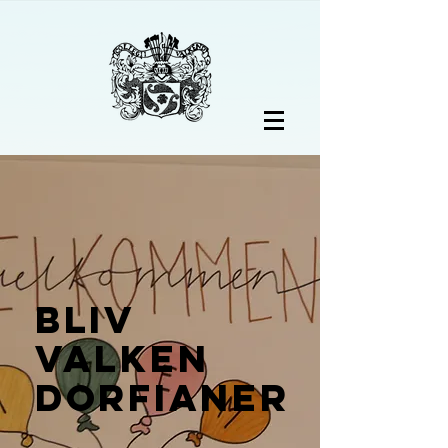
Bliv
valken
dorfianer