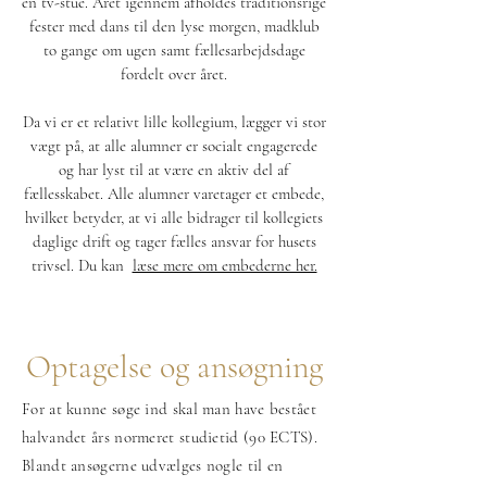
en tv-stue. Året igennem afholdes traditionsrige
fester med dans til den lyse morgen, madklub
to gange om ugen samt fællesarbejdsdage
fordelt over året.
Da vi er et relativt lille kollegium, lægger vi stor
vægt på, at alle alumner er socialt engagerede
og har lyst til at være en aktiv del af
fællesskabet. Alle alumner varetager et embede,
hvilket betyder, at vi alle bidrager til kollegiets
daglige drift og tager fælles ansvar for husets
trivsel. Du kan ​
læse mere om embederne her.
Optagelse og ansøgning
For at kunne søge ind skal man have bestået
halvandet års normeret studietid (90 ECTS).
Blandt ansøgerne udvælges nogle til en