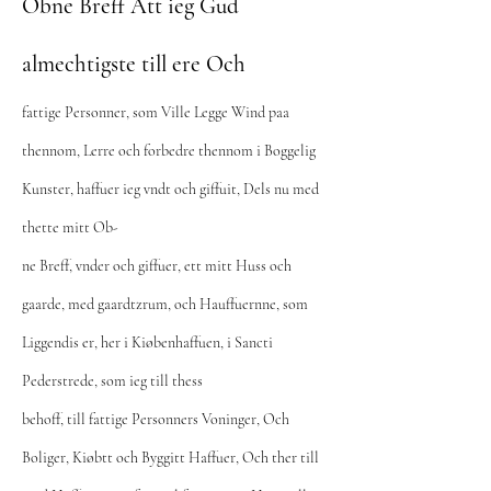
Obne Breff Att ieg Gud
almechtigste till ere Och
fattige Personner, som Ville Legge Wind paa
thennom, Lerre och forbedre thennom i Boggelig
Kunster, haffuer ieg vndt och giffuit, Dels nu med
thette mitt Ob-
ne Breff, vnder och giffuer, ett mitt Huss och
gaarde, med gaardtzrum, och Hauffuernne, som
Liggendis er, her i Kiøbenhaffuen, i Sancti
Pederstrede, som ieg till thess
behoff, till fattige Personners Voninger, Och
Boliger, Kiøbtt och Byggitt Haffuer, Och ther till