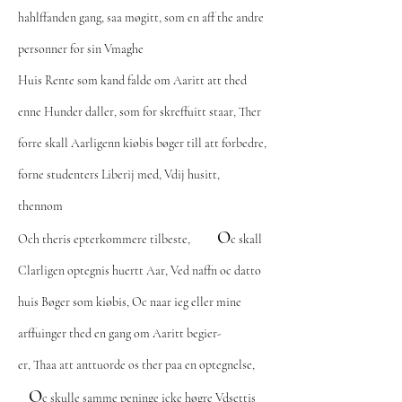
hahlffanden gang, saa møgitt, som en aff the andre
personner for sin Vmaghe
Huis Rente som kand falde om Aaritt att thed
enne Hunder daller, som for skreffuitt staar, Ther
forre skall Aarligenn kiøbis bøger till att forbedre,
forne studenters Liberij med, Vdij husitt,
thennom
O
Och theris epterkommere tilbeste,
c skall
Clarligen optegnis huertt Aar, Ved naffn oc datto
huis Bøger som kiøbis, Oc naar ieg eller mine
arffuinger thed en gang om Aaritt begier-
er, Thaa att anttuorde os ther paa en optegnelse,
O
c skulle samme peninge icke høgre Vdsettis