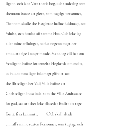
ligenn, och icke Vare theris bog, och studering som
thennom burde att giøre, som tugtige personner,
Thennom skulle the Høglærde haffue fuldmagt, adt
Vduise, och foruise aff samme Hus, Och icke ieg
eller mine arffuinger, haffue nogenn magt her
emod att sige i noger maade, Menn ieg vill her om
Venligenn haffue forbemelte Høglærde ombeditt,
oc fuldkommeligen fuldmagt giffuitt, att
the flitteligen her Vdij Ville haffue ett
Christeligen indseinde, som the Ville Andtsuare
for gud, saa att ther icke tilsteder Esslitt att tage
O
foritt, fraa Lammitt,
ch skall altidt
enn aff samme sexten Personner, som tugtige och