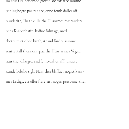
mendis tid, her emod giorde, oc Vdsatte samme
pening høgre paa rennte, ennd femb daller aff
hunderitt, Thaa skulle the Husarmes forstandere
her i Kiøbenhaffn, haffue fulmagt, med
thette mitt obne breff, att ind førdre samme
rentte, till thennom, paa the Huss armes Vegne,
huis thend høgre, end femb daller aff hundert
kunde beløbe sigh, Naar ther bliffuer nogitt kam-
mer Ledigt, ett eller flere, att nogen personne, ther
aff bort kommer, Thaa vill ieg haffue mig oc mine
Arffuinger, paa Sckioldsiden, som boendis er paa
Glorup, frij oc Vbehindrett fore, att
Vnde oc tilstede, huilcken personne oss, Løfter, att