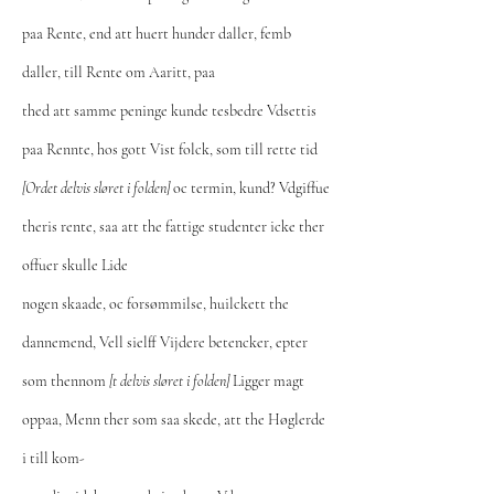
paa Rente, end att huert hunder daller, femb
daller, till Rente om Aaritt, paa
thed att samme peninge kunde tesbedre Vdsettis
paa Rennte, hos gott Vist folck, som till rette tid
[Ordet delvis sløret i folden]
oc termin, kund? Vdgiffue
theris rente, saa att the fattige studenter icke ther
offuer skulle Lide
nogen skaade, oc forsømmilse, huilckett the
dannemend, Vell sielff Vijdere betencker, epter
som thennom
[t delvis sløret i folden]
Ligger magt
oppaa, Menn ther som saa skede, att the Høglerde
i till kom-