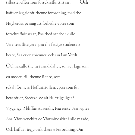
O
tilbeste, effter som forsckreffuitt staar,
ch
haffuer ieg giordt thenne forordning, med the
Høglærdes pening att forbedre epter som
forsckreffuit staar, Paa thed att the skulle
Vere tess flittigere, paa the fattige studenters
beste, Saa er en thienner, och sin Løn Verdt,
O
ch sckulle the tu tusind daller, som er Lige som
en moder, till thenne Rente, som
sckall formere Hoffuitstollen, epter som før
berørdt er, Stedtze, oc altide Vrijgeligen?
Vrygeligen? bliffue staaendis, Paa rente, Aar, epter
Aar, Vforkrenckitt oc Vformindskitt i alle maade,
Och haffuer ieg giordt thenne Forordning, Om