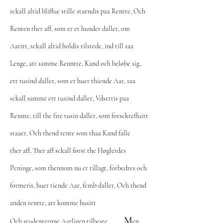
sckall altid bliffue stille staendis paa Rentte, Och
Renten ther aff, som er et hunder daller, om
Aaritt, sckall altid holdis tilstede, ind till saa
Lenge, att samme Renntte, Kand och beløbe sig,
ett tusind daller, som er huer thiende Aar, saa
sckall samme ett tusind daller, Vdsettis paa
Rennte, till the fire tusin daller, som forsckreffuitt
staaer, Och thend rente som thaa Kand falle
ther aff, Ther aff sckall først the Høglerdes
Peninge, som thennom nu er tillagt, forbedres och
formeris, huer tiende Aar, femb daller, Och thend
anden rentte, att komme husitt
M
Och studenternne Aarligen tilbeste,
en