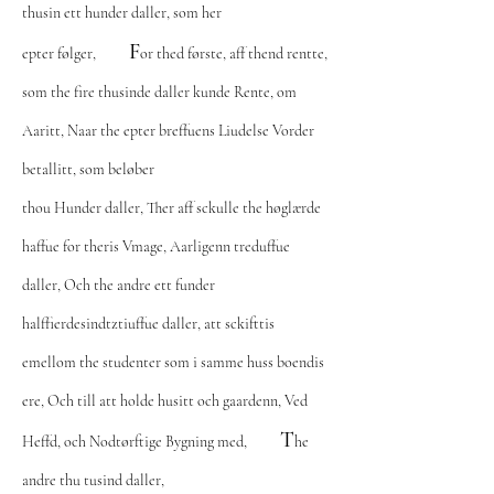
thusin ett hunder daller, som her
F
epter følger,
or thed første, aff thend rentte,
som the fire thusinde daller kunde Rente, om
Aaritt, Naar the epter breffuens Liudelse Vorder
betallitt, som beløber
thou Hunder daller, Ther aff sckulle the høglærde
haffue for theris Vmage, Aarligenn treduffue
daller, Och the andre ett funder
halffierdesindtztiuffue daller, att sckifttis
emellom the studenter som i samme huss boendis
ere, Och till att holde husitt och gaardenn, Ved
T
Heffd, och Nodtørftige Bygning med,
he
andre thu tusind daller,