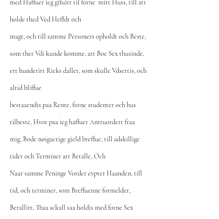
med Haffuer ieg gifuitt til forne mitt Huss, till att
holde thed Ved Heffdt och
magt, och till samme Personers opholdt och Beste,
som ther Vdi kunde komme, att Boe Sex thusinde,
ett hunderitt Ricks daller, som skulle Vdsettis, och
altid bliffue
bestaaendis paa Rente, forne studenter och hus
tilbeste, Hvor paa ieg haffuer Anttuordett fraa
mig, Bode nøigactige gield breffue, till adskillige
tider och Terminer att Betalle, Och
Naar samme Peninge Vorder evpter Haanden, till
tid, och terminer, som Breffuenne formelder,
Betallitt, Thaa sckall saa holdis med forne Sex