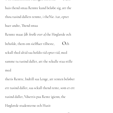
huis thend smaa Rennte kand beløbe sig, att the
thou tusind dallers rennte, i theNie Aar, epter
huer andre, Thend smaa
Rennte maae
[db. krølle over a]
the Høglærde och
O
beholde, them om sielffuer tilbeste,
ch
sckall thed altid saa holdis tid epter tid, med
samme tu tusind daller, att the sckulle staa stille
med
theris Rentte, Indtill saa Lenge, att renten beløber
ett tusind daller, saa sckall thend rente, som er ett
tusind daller, Vdsettis paa Rente igienn, the
Høglærde studenterne och Husit