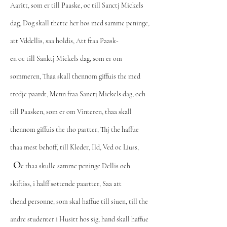
Aaritt, som er till Paaske, oc till Sanctj Mickels
dag, Dog skall thette her hos med samme peninge,
att Vddellis, saa holdis, Att fraa Paask-
en oc till Sanktj Mickels dag, som er om
sommeren, Thaa skall thennom giffuis the med
tredje paardt, Menn fraa Sanctj Mickels dag, och
till Paasken, som er om Vinteren, thaa skall
thennom giffuis the tho partter, Thj the haffue
thaa mest behoff, till Kleder, Ild, Ved oc Liuss,
O
c thaa skulle samme peninge Dellis och
skiftiss, i halff søttende paartter, Saa att
thend personne, som skal haffue till siuen, till the
andre studenter i Husitt hos sig, hand skall haffue