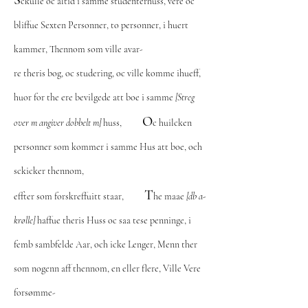
S
ckulle oc altid i samme studenterhuss, vere oc
bliffue Sexten Personner, to personner, i huert
kammer, Thennom som ville avar-
re theris bog, oc studering, oc ville komme ihueff,
huor for the ere bevilgede att boe i samme
[Streg
O
over m angiver dobbelt m]
huss,
c huilcken
personner som kommer i samme Hus att boe, och
sckicker thennom,
T
effter som forskreffuitt staar,
he maae
[db a-
krølle]
haffue theris Huss oc saa tese penninge, i
femb sambfelde Aar, och icke Lenger, Menn ther
som nogenn aff thennom, en eller flere, Ville Vere
forsømme-