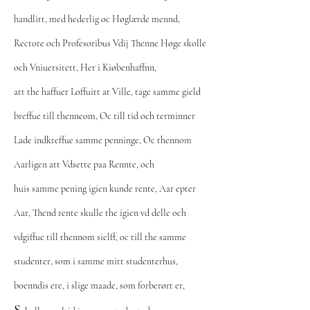
handlitt, med hederlig oc Høglærde mennd,
Rectore och Profesoribus Vdij Thenne Høge skolle
och Vniuersitett, Her i Kiøbenhaffnn,
att the haffuer Loffuitt at Ville, tage samme gield
breffue till thenneom, Oc till tid och terminner
Lade indkreffue samme penninge, Oc thennom
Aarligen att Vdsette paa Rennte, och
huis samme pening igien kunde rente, Aar epter
Aar, Thend rente skulle the igien vd delle och
vdgiffue till thennom sielff, oc till the samme
studenter, som i samme mitt studenterhus,
boenndis ere, i slige maade, som forberørt er,