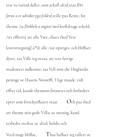
tese tu tusind daller, som sckall altid staa
[Det
første a er udvisket pga folden]
stille paa Rente, for
thenne Aa
[Dobbelt-a angivet med krølle]
rsage sckyld,
Att efftertij att alle Vare, ehues thed Vere
[overstregning] a??d, alle Aar opstiges, och bliffuer
dyrer, saa Ville ieg ocsaa, att tese fattige
studenters indkomst, saa Vell som the Høglærdis
peninge oc Husens Notørfft, I lige maade, tidt
effter tid, kunde thennom formeres och forbedres
O
epter som forsckreffuiett staar
ch paa thed
att thenne min gode Villie oc mening, kund
tesbedre stedtze oc altid, holdis och
T
Veed magt bliffue,
haa haffuer ieg tallett oc