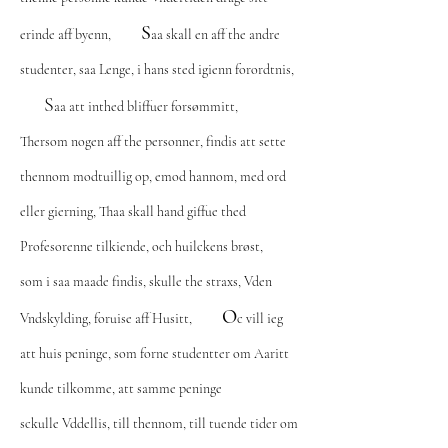
S
erinde aff byenn,
aa skall en aff the andre
studenter, saa Lenge, i hans sted igienn forordtnis,
S
aa att inthed bliffuer forsømmitt,
Thersom nogen aff the personner, findis att sette
thennom modtuillig op, emod hannom, med ord
eller gierning, Thaa skall hand giffue thed
Profesorenne tilkiende, och huilckens brøst,
som i saa maade findis, skulle the straxs, Vden
O
Vndskylding, foruise aff Husitt,
c vill ieg
att huis peninge, som forne studentter om Aaritt
kunde tilkomme, att samme peninge
sckulle Vddellis, till thennom, till tuende tider om