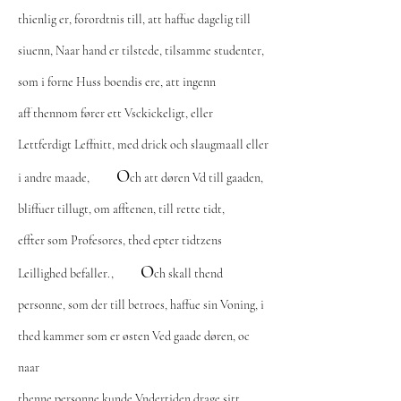
thienlig er, forordtnis till, att haffue dagelig till
siuenn, Naar hand er tilstede, tilsamme studenter,
som i forne Huss boendis ere, att ingenn
aff thennom fører ett Vsckickeligt, eller
Lettferdigt Leffnitt, med drick och slaugmaall eller
O
i andre maade,
ch att døren Vd till gaaden,
bliffuer tillugt, om afftenen, till rette tidt,
effter som Profesores, thed epter tidtzens
O
Leillighed befaller.,
ch skall thend
personne, som der till betroes, haffue sin Voning, i
thed kammer som er østen Ved gaade døren, oc
naar
thenne personne kunde Vndertiden drage sitt